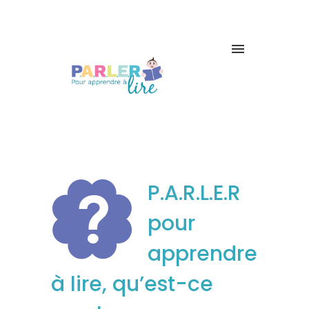
P.A.R.L.E.R
pour
apprendre
à lire, qu’est-ce